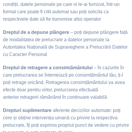
condi
ț
ii, datele personale pe
care ni le-ai furnizat, într-un
format care poate fi citit automat sau po
ț
i solicita ca
respectivele date să fie transmise altui operator
Dreptul de a depune plângere
– po
ț
i depune plângere fa
ț
ă
de modalitatea de
prelucrare a datelor personale la
Autoritatea Na
ț
ională de Supraveghere a Prelucrării Datelor
cu Caracter Personal
Dreptul de retragere a consim
ț
ământului
– în cazurile în
care prelucrarea se
întemeiază pe consim
ț
ământul tău,
ț
i‑l
po
ț
i retrage oricând. Retragerea consim
ț
ământului va avea
efecte doar pentru viitor, prelucrarea efectuată
anterior
retragerii rămânând în continuare valabilă
Drepturi suplimentare
aferente deciziilor automate: po
ț
i
cere
ș
i ob
ț
ine interven
ț
ia
umană cu privire la respectiva
prelucrare, î
ț
i po
ț
i exprima propriul punct de vedere cu privire