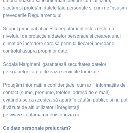
datoria noastră să te informăm despre cum utilizăm,
stocăm
ș
i protejăm datele tale
personale
ș
i cum ne însu
ș
im
prevederile Regulamentului.
Scopul principal al acestui regulament este cre
ș
terea
nivelului de protec
ț
ie a datelor
personale
ș
i crearea unui
climat de încredere care să permită fiecărei persoane
controlul asupra propriilor date.
Scoala Margineni garantează securitatea datelor
persoanelor care utilizează serviciile
furnizate.
Protejăm informa
ț
iile confiden
ț
iale, cum ar fi informa
ț
iile de
contact (nume, prenume,
telefon, adresă de e‑mail),
evitându-se ca acestea să apară în căutări publice
ș
i nu pot
fi văzute de al
ț
i utilizatorii înregistra
ț
i
pe
www.scoalamarginenislobozia.ro
Ce date personale prelucrăm?