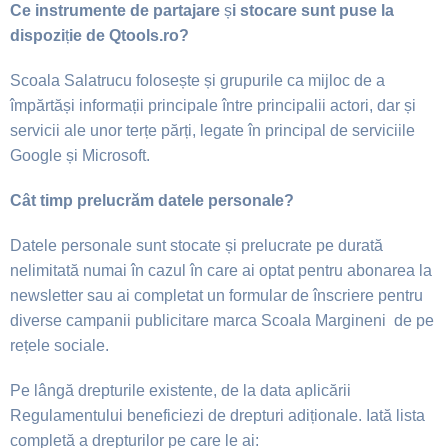
Ce instrumente de partajare
ș
i stocare sunt puse la
dispozi
ț
ie de
Qtools.ro
?
Scoala Salatrucu folose
ș
te
ș
i grupurile ca mijloc de a
împărtă
ș
i informa
ț
ii principale între
principalii actori, dar
ș
i
servicii ale unor ter
ț
e păr
ț
i, legate în principal de serviciile
Google
ș
i Microsoft.
Cât timp prelucrăm datele personale?
Datele personale sunt stocate
ș
i prelucrate pe durată
nelimitată numai în cazul în care ai optat pentru abonarea la
newsletter sau ai completat un formular de înscriere pentru
diverse campanii publicitare marca Scoala Margineni de pe
rețele sociale.
Pe lângă drepturile existente, de la data aplicării
Regulamentului beneficiezi de drepturi
adi
ț
ionale. Iată lista
completă a drepturilor pe care le ai: