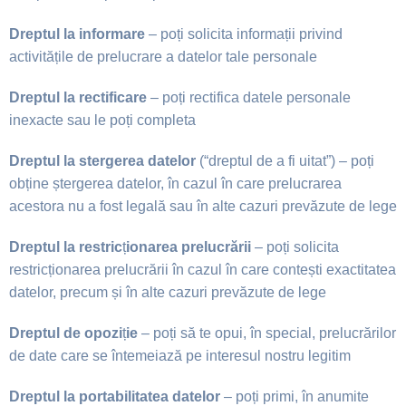
Dreptul la informare
– po
ț
i solicita informa
ț
ii privind
activită
ț
ile de prelucrare a
datelor tale personale
Dreptul la rectificare
– po
ț
i rectifica datele personale
inexacte sau le po
ț
i completa
Dreptul la stergerea datelor
(“dreptul de a fi uitat”) – po
ț
i
ob
ț
ine
ș
tergerea datelor, în
cazul în care prelucrarea
acestora nu a fost legală sau în alte cazuri prevăzute de
lege
Dreptul la restric
ț
ionarea prelucrării
– po
ț
i solicita
restric
ț
ionarea prelucrării în cazul
în care conte
ș
ti exactitatea
datelor, precum
ș
i în alte cazuri prevăzute de lege
Dreptul de opozi
ț
ie
– po
ț
i să te opui, în special, prelucrărilor
de date care se
întemeiază pe interesul nostru legitim
Dreptul la portabilitatea datelor
– po
ț
i primi, în anumite