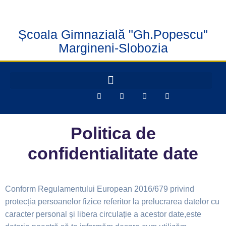
Școala Gimnazială "Gh.Popescu"
Margineni-Slobozia
Politica de
confidentialitate date
Conform Regulamentului European 2016/679
privind
protec
ț
ia persoanelor fizice
referitor la prelucrarea datelor cu
caracter personal
ș
i libera circula
ț
ie a acestor date,
este