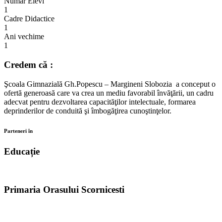
Numar Elevi
1
Cadre Didactice
1
Ani vechime
1
Credem că :
Şcoala Gimnazială Gh.Popescu – Margineni Slobozia a conceput o
ofertă generoasă care va crea un mediu favorabil învăţării, un cadru
adecvat pentru dezvoltarea capacităţilor intelectuale, formarea
deprinderilor de conduită şi îmbogăţirea cunoştinţelor.
Parteneri în
Educație
Primaria Orasului Scornicesti