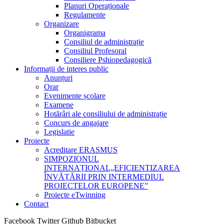
Planuri Operaționale
Regulamente
Organizare
Organigrama
Consiliul de administrație
Consiliul Profesoral
Consiliere Pshiopedagogică
Informații de interes public
Anunțuri
Orar
Evenimente școlare
Examene
Hotărâri ale consiliului de administrație
Concurs de angajare
Legislatie
Proiecte
Acreditare ERASMUS
SIMPOZIONUL
INTERNAȚIONAL„EFICIENTIZAREA
ÎNVĂȚĂRII PRIN INTERMEDIUL
PROIECTELOR EUROPENE”
Proiecte eTwinning
Contact
Facebook
Twitter
Github
Bitbucket