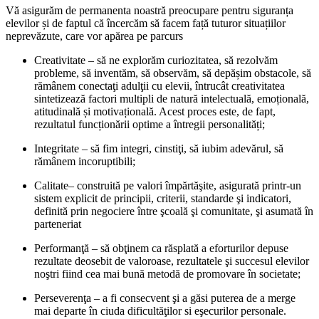
Vă asigurăm de permanenta noastră preocupare pentru siguranța
elevilor și de faptul că încercăm să facem față tuturor situațiilor
neprevăzute, care vor apărea pe parcurs
Creativitate – să ne explorăm curiozitatea, să rezolvăm
probleme, să inventăm, să observăm, să depășim obstacole, să
rămânem conectaţi adulţii cu elevii, întrucât creativitatea
sintetizează factori multipli de natură intelectuală, emoțională,
atitudinală și motivațională. Acest proces este, de fapt,
rezultatul funcționării optime a întregii personalități;
Integritate – să fim integri, cinstiţi, să iubim adevărul, să
rămânem incoruptibili;
Calitate– construită pe valori împărtăşite, asigurată printr-un
sistem explicit de principii, criterii, standarde şi indicatori,
definită prin negociere între şcoală şi comunitate, şi asumată în
parteneriat
Performanţă – să obţinem ca răsplată a eforturilor depuse
rezultate deosebit de valoroase, rezultatele şi succesul elevilor
noştri fiind cea mai bună metodă de promovare în societate;
Perseverenţa – a fi consecvent şi a găsi puterea de a merge
mai departe în ciuda dificultăţilor si eşecurilor personale.