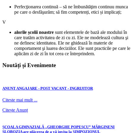
Perfecţionarea continuă – să ne îmbunătăţim continuu munca
pe care o desfăşurăm; să fim competenți, etici și implicați;
V
alorile școlii noastre
sunt elementele de bază ale modului în
care tratăm activitatea de zi cu zi. Ele ne modelează cultura şi
ne definesc identitatea. Ele ne ghidează în materie de
comportament şi luarea deciziilor. Ele sunt practicile pe care le
aplicăm zi de zi în tot ceea ce întreprindem.
Noutăți și Evenimente
ANUNT ANGAJARE - POST VACANT - INGRIJITOR
Citeste mai mult ...
Citește Anunț
ȘCOALA GIMNAZIALĂ „GHEORGHE POPESCU” MĂRGINENI
SLOBOZIA are plăcerea de a vă invita la SIMPOZIONUL