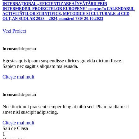
INTERNAȚIONAL „EFICIENTIZAREA ÎNVĂȚĂRII PRIN
INTERMEDIUL PROIECTELOR EUROPENE” cuprins în CALENDARUL
ACTIVITĂȚILOR ȘTIINȚIFICE, METODICE ȘI CULTURALE al CCD
OLT, AN ȘCOLAR 2023 – 2024, numărul 730/ 20.10.2023
Vezi Proiect
In curand de postat
Egestas quis ipsum suspendisse ultrices gravida dictum fusce.
Sapien nec sagittis aliquam malesuada.
Citește mai mult
In curand de postat
Nec tincidunt praesent semper feugiat nibh sed. Pharetra diam sit
amet nisl suscipit adipiscing.
Citește mai mult
Sali de Clasa
1