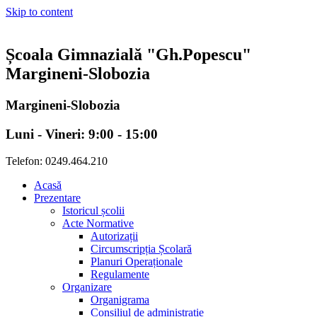
Skip to content
Școala Gimnazială "Gh.Popescu"
Margineni-Slobozia
Margineni-Slobozia
Luni - Vineri: 9:00 - 15:00
Telefon: 0249.464.210
Acasă
Prezentare
Istoricul școlii
Acte Normative
Autorizații
Circumscripția Școlară
Planuri Operaționale
Regulamente
Organizare
Organigrama
Consiliul de administrație