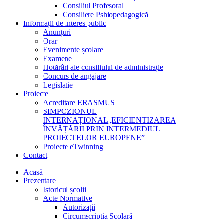
Consiliul Profesoral
Consiliere Pshiopedagogică
Informații de interes public
Anunțuri
Orar
Evenimente școlare
Examene
Hotărâri ale consiliului de administrație
Concurs de angajare
Legislatie
Proiecte
Acreditare ERASMUS
SIMPOZIONUL
INTERNAȚIONAL„EFICIENTIZAREA
ÎNVĂȚĂRII PRIN INTERMEDIUL
PROIECTELOR EUROPENE”
Proiecte eTwinning
Contact
Acasă
Prezentare
Istoricul școlii
Acte Normative
Autorizații
Circumscripția Școlară