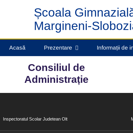
Școala Gimnazial
Margineni-Slobozi
Acasă
Prezentare
Informații de i
Consiliul de
Administrație
Inspectoratul Scolar Judetean Olt
M