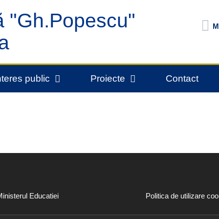
ă "Gh.Popescu"
M
a
nteres public
Proiecte
Contact
inisterul Educatiei
Politica de utilizare coo