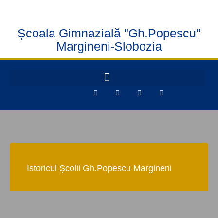
Școala Gimnazială "Gh.Popescu"
Margineni-Slobozia
Istoricul Școlii Gh.Popescu Margineni